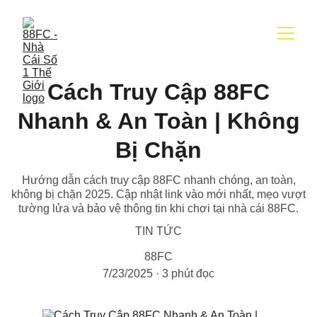
Cách Truy Cập 88FC
Nhanh & An Toàn | Không
Bị Chặn
Hướng dẫn cách truy cập 88FC nhanh chóng, an toàn,
không bị chặn 2025. Cập nhật link vào mới nhất, mẹo vượt
tường lửa và bảo vệ thông tin khi chơi tại nhà cái 88FC.
TIN TỨC
88FC
7/23/2025
3 phút đọc