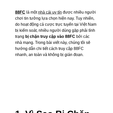
88FC
 là một 
nhà cái uy tín
 được nhiều người 
chơi tin tưởng lựa chọn hiện nay. Tuy nhiên, 
do hoạt động cá cược trực tuyến tại Việt Nam 
bị kiểm soát, nhiều người dùng gặp phải tình 
trạng 
bị chặn truy cập vào 88FC
 bởi các 
nhà mạng. Trong bài viết này, chúng tôi sẽ 
hướng dẫn chi tiết cách truy cập 88FC 
nhanh, an toàn và không bị gián đoạn.