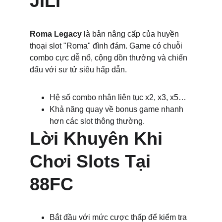
JILI
Roma Legacy
 là bản nâng cấp của huyền 
thoại slot "Roma" đình đám. Game có chuỗi 
combo cực dễ nổ, cộng dồn thưởng và chiến 
đấu với sư tử siêu hấp dẫn.
Hệ số combo nhân liên tục x2, x3, x5…
Khả năng quay về bonus game nhanh 
hơn các slot thông thường.
Lời Khuyên Khi 
Chơi Slots Tại 
88FC
Bắt đầu với mức cược thấp để kiểm tra 