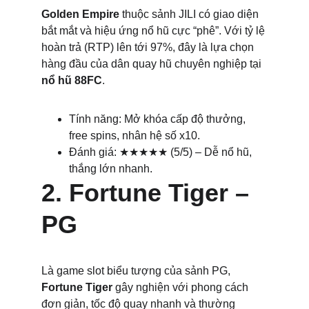
Golden Empire
 thuộc sảnh JILI có giao diện 
bắt mắt và hiệu ứng nổ hũ cực “phê”. Với tỷ lệ 
hoàn trả (RTP) lên tới 97%, đây là lựa chọn 
hàng đầu của dân quay hũ chuyên nghiệp tại 
nổ hũ 88FC
.
Tính năng: Mở khóa cấp độ thưởng, 
free spins, nhân hệ số x10.
Đánh giá: ★★★★★ (5/5) – Dễ nổ hũ, 
thắng lớn nhanh.
2. Fortune Tiger – 
PG
Là game slot biểu tượng của sảnh PG, 
Fortune Tiger
 gây nghiện với phong cách 
đơn giản, tốc độ quay nhanh và thường 