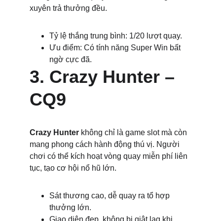
xuyên trả thưởng đều.
Tỷ lệ thắng trung bình: 1/20 lượt quay.
Ưu điểm: Có tính năng Super Win bất 
ngờ cực đã.
3. Crazy Hunter – 
CQ9
Crazy Hunter
 không chỉ là game slot mà còn 
mang phong cách hành động thú vị. Người 
chơi có thể kích hoạt vòng quay miễn phí liên 
tục, tạo cơ hội nổ hũ lớn.
Sát thương cao, dễ quay ra tổ hợp 
thưởng lớn.
Giao diện đẹp, không bị giật lag khi 