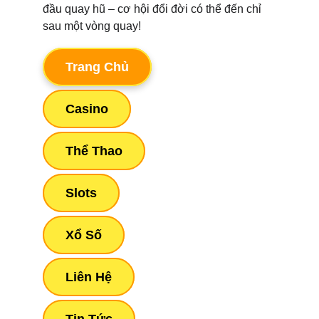
đầu quay hũ – cơ hội đổi đời có thể đến chỉ 
sau một vòng quay!
Trang Chủ
Casino
Thể Thao
Slots
Xổ Số
Liên Hệ